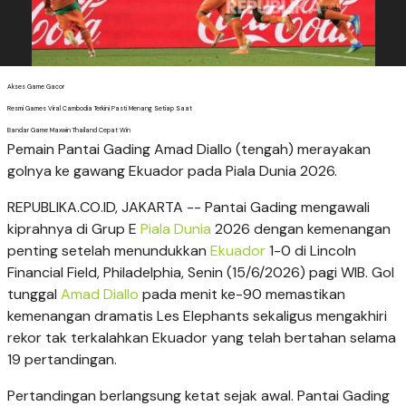
Akses Game Gacor
Resmi Games Viral Cambodia Terkini Pasti Menang Setiap Saat
Bandar Game Maxwin Thailand Cepat Win
Pemain Pantai Gading Amad Diallo (tengah) merayakan
golnya ke gawang Ekuador pada Piala Dunia 2026.
REPUBLIKA.CO.ID, JAKARTA -- Pantai Gading mengawali
kiprahnya di Grup E
Piala Dunia
2026 dengan kemenangan
penting setelah menundukkan
Ekuador
1-0 di Lincoln
Financial Field, Philadelphia, Senin (15/6/2026) pagi WIB. Gol
tunggal
Amad Diallo
pada menit ke-90 memastikan
kemenangan dramatis Les Elephants sekaligus mengakhiri
rekor tak terkalahkan Ekuador yang telah bertahan selama
19 pertandingan.
Pertandingan berlangsung ketat sejak awal. Pantai Gading