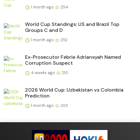
1 month ago
254
World Cup Standings: US and Brazil Top
Groups C and D
1 month ago
252
Ex-Prosecutor Febrie Adriansyah Named
Corruption Suspect
4 weeks ago
210
2026 World Cup: Uzbekistan vs Colombia
Prediction
1 month ago
203