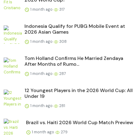
1 month ago
317
Indonesia Qualify for PUBG Mobile Event at
2026 Asian Games
1 month ago
308
Tom Holland Confirms He Married Zendaya
After Months of Rumo...
1 month ago
287
12 Youngest Players in the 2026 World Cup: All
Under 19
1 month ago
281
Brazil vs. Haiti 2026 World Cup Match Preview
1 month ago
279