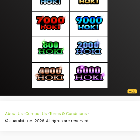
About Us
·
Contact Us
·
Terms & Conditions
·
© suarakita.net 2026. All rights are reserved