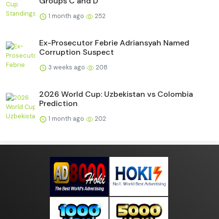
Groups C and D
1 month ago
252
Ex-Prosecutor Febrie Adriansyah Named
Corruption Suspect
3 weeks ago
208
2026 World Cup: Uzbekistan vs Colombia
Prediction
1 month ago
202