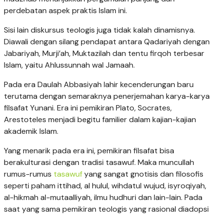
perdebatan aspek praktis Islam ini.
Sisi lain diskursus teologis juga tidak kalah dinamisnya.
Diawali dengan silang pendapat antara Qadariyah dengan
Jabariyah, Murji’ah, Muktazilah dan tentu firqoh terbesar
Islam, yaitu Ahlussunnah wal Jamaah.
Pada era Daulah Abbasiyah lahir kecenderungan baru
terutama dengan semaraknya penerjemahan karya-karya
filsafat Yunani. Era ini pemikiran Plato, Socrates,
Arestoteles menjadi begitu familier dalam kajian-kajian
akademik Islam.
Yang menarik pada era ini, pemikiran filsafat bisa
berakulturasi dengan tradisi tasawuf. Maka muncullah
rumus-rumus
tasawuf
yang sangat gnotisis dan filosofis
seperti paham ittihad, al hulul, wihdatul wujud, isyroqiyah,
al-hikmah al-mutaalliyah, ilmu hudhuri dan lain-lain. Pada
saat yang sama pemikiran teologis yang rasional diadopsi