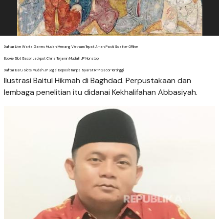
Daftar Live Warta Games Mudah Menang Vietnam Tepat Aman Pasti Scatter Offline
Bookie Slot Gacor Jackpot China Terjamin Mudah JP Nonstop
Daftar Baru Slots Mudah JP Legal Deposit Tanpa Syarat RTP Gacor Tertinggi
Ilustrasi Baitul Hikmah di Baghdad. Perpustakaan dan
lembaga penelitian itu didanai Kekhalifahan Abbasiyah.