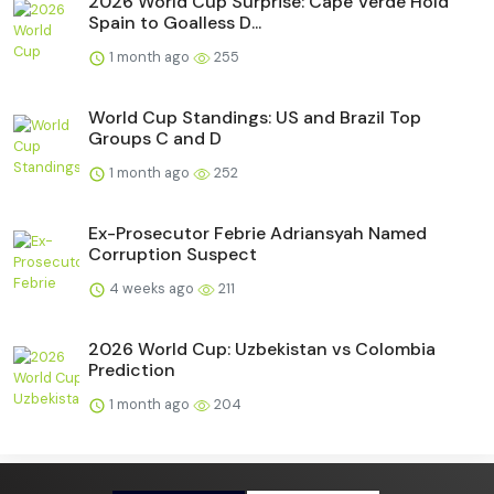
2026 World Cup Surprise: Cape Verde Hold
Spain to Goalless D...
1 month ago
255
World Cup Standings: US and Brazil Top
Groups C and D
1 month ago
252
Ex-Prosecutor Febrie Adriansyah Named
Corruption Suspect
4 weeks ago
211
2026 World Cup: Uzbekistan vs Colombia
Prediction
1 month ago
204