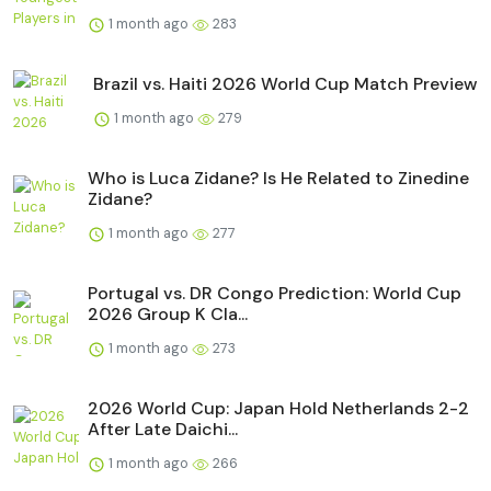
1 month ago
283
Brazil vs. Haiti 2026 World Cup Match Preview
1 month ago
279
Who is Luca Zidane? Is He Related to Zinedine
Zidane?
1 month ago
277
Portugal vs. DR Congo Prediction: World Cup
2026 Group K Cla...
1 month ago
273
2026 World Cup: Japan Hold Netherlands 2-2
After Late Daichi...
1 month ago
266